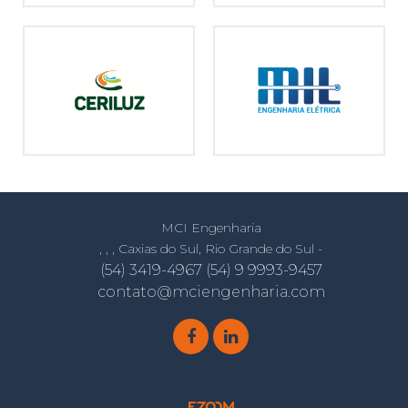
MCI Engenharia
, , , Caxias do Sul, Rio Grande do Sul -
(54) 3419-4967 (54) 9 9993-9457
contato@mciengenharia.com